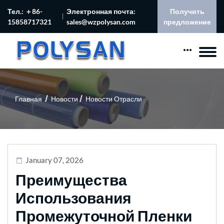
Тел.: ＋86-
Электронная почта:
Получить
15858717321
sales@wzpolysan.com
предложение
Главная
Новости
Новости Отрасли
January 07, 2026
Преимущества
Использования
Промежуточной Пленки