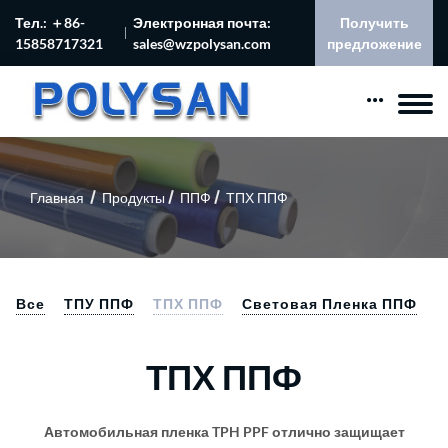
Тел.: ＋86-
Электронная почта:
Получить
15858717321
sales@wzpolysan.com
предложение
Главная
Продукты
ППФ
ТПХ ППФ
Все
ТПУ ППФ
ТПХ ППФ
Световая Пленка ППФ
ТПХ ППФ
Автомобильная пленка TPH PPF отлично защищает