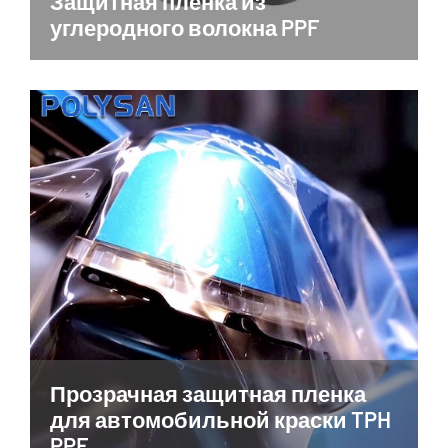
Защитная пленка из
углеродного волокна PPF
Прозрачная защитная пленка
для автомобильной краски TPH
PPF