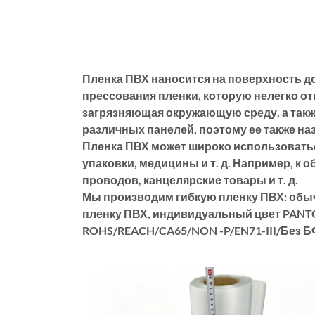
Пленка ПВХ наносится на поверхность д
прессования пленки, которую нелегко от
загрязняющая окружающую среду, а такж
различных панелей, поэтому ее также на
Пленка ПВХ может широко использоватьс
упаковки, медицины и т. д. Например, к
проводов, канцелярские товары и т. д.
Мы производим гибкую пленку ПВХ: обы
пленку ПВХ, индивидуальный цвет PANTO
ROHS/REACH/CA65/NON -P/EN71-III/Без Б