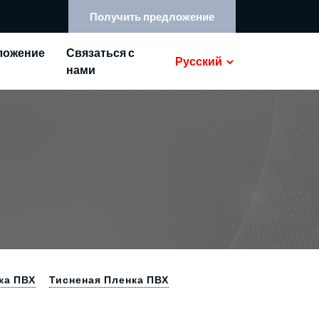
Получить предложение
ложение
Связаться с
Русский
нами
ка ПВХ
Тисненая Пленка ПВХ