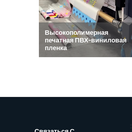
Высокополимерная
печатная ПВХ-виниловая
пленка
Связаться С