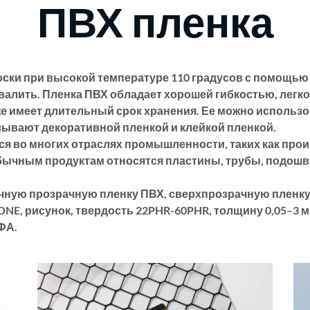
ПВХ пленка
оски при высокой температуре 110 градусов с помощь
валить. Пленка ПВХ обладает хорошей гибкостью, легко 
е имеет длительный срок хранения. Ее можно использо
зывают декоративной пленкой и клейкой пленкой.
я во многих отраслях промышленности, таких как про
 обычным продуктам относятся пластины, трубы, подошвы
чную прозрачную пленку ПВХ, сверхпрозрачную пленку
NE, рисунок, твердость 22PHR-60PHR, толщину 0,05–3 м
ФА.