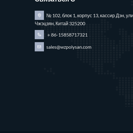
№ 102, блок 1, корпус 13, кассир Дэн, у
Чжэцзян, Китай 325200
＋86-15858717321
sales@wzpolysan.com